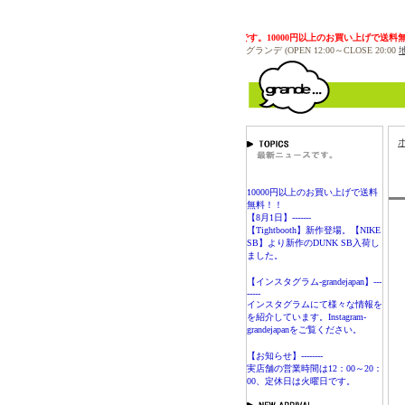
【!】代引でクレジットカードが利用可能です。10000円以上のお買い上げで送料無料！！
グランデ (OPEN 12:00～CLOSE 20:00
10000円以上のお買い上げで送料
無料！！
【8月1日】-------
【Tightbooth】新作登場。【NIKE
SB】より新作のDUNK SB入荷し
ました。
【インスタグラム-grandejapan】---
-----
インスタグラムにて様々な情報を
を紹介しています。Instagram-
grandejapanをご覧ください。
【お知らせ】--------
実店舗の営業時間は12：00～20：
00、定休日は火曜日です。