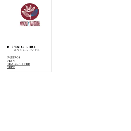
FATBROS
FESN
THA BLUE HERB
TBPR