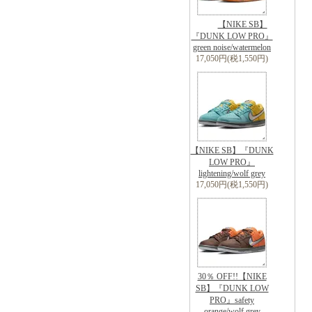
【NIKE SB】
『DUNK LOW PRO』
green noise/watermelon
17,050円(税1,550円)
【NIKE SB】『DUNK
LOW PRO』
lightening/wolf grey
17,050円(税1,550円)
30％ OFF!!【NIKE
SB】『DUNK LOW
PRO』safety
orange/wolf grey