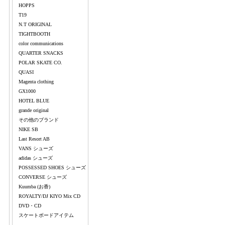
HOPPS
T19
N.T ORIGINAL
TIGHTBOOTH
color communications
QUARTER SNACKS
POLAR SKATE CO.
QUASI
Magenta clothing
GX1000
HOTEL BLUE
grande original
その他のブランド
NIKE SB
Last Resort AB
VANS シューズ
adidas シューズ
POSSESSED SHOES シューズ
CONVERSE シューズ
Kuumba (お香)
ROYALTY/DJ KIYO Mix CD
DVD・CD
スケートボードアイテム