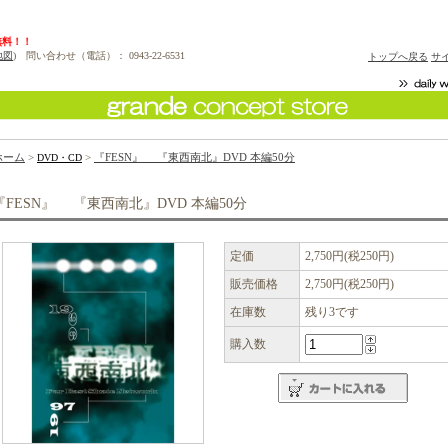
地図
) 問い合わせ（電話）： 0943-22-6531
トップへ戻る
サ
ホーム
>
>
『FESN』 『東西南北』DVD 本編50分
DVD・CD
『FESN』 『東西南北』DVD 本編50分
定価
2,750円(税250円)
販売価格
2,750円(税250円)
在庫数
残り3です
購入数