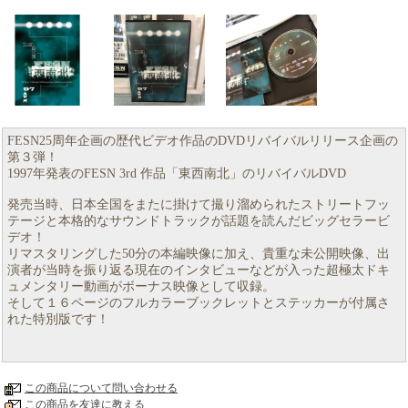
FESN25周年企画の歴代ビデオ作品のDVDリバイバルリリース企画の
第３弾！
1997年発表のFESN 3rd 作品「東西南北」のリバイバルDVD
発売当時、日本全国をまたに掛けて撮り溜められたストリートフッ
テージと本格的なサウンドトラックが話題を読んだビッグセラービ
デオ！
リマスタリングした50分の本編映像に加え、貴重な未公開映像、出
演者が当時を振り返る現在のインタビューなどが入った超極太ドキ
ュメンタリー動画がボーナス映像として収録。
そして１６ページのフルカラーブックレットとステッカーが付属さ
れた特別版です！
この商品について問い合わせる
この商品を友達に教える