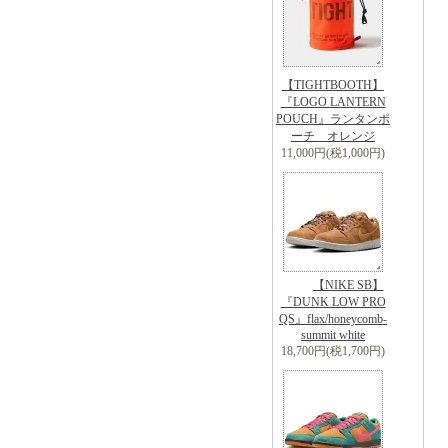
【TIGHTBOOTH】
『LOGO LANTERN
POUCH』ランタンポ
ーチ オレンジ
11,000円(税1,000円)
【NIKE SB】
『DUNK LOW PRO
QS』flax/honeycomb-
summit white
18,700円(税1,700円)